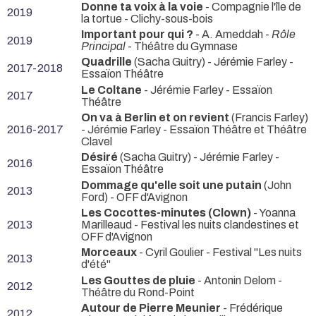
Donne ta voix à la voie
- Compagnie l'île de
2019
la tortue
- Clichy-sous-bois
Important pour qui ?
- A. Ameddah -
Rôle
2019
Principal
- Théâtre du Gymnase
Quadrille
(Sacha Guitry) - Jérémie Farley
-
2017-2018
Essaïon Théâtre
Le Coltane
- Jérémie Farley
- Essaïon
2017
Théâtre
On va à Berlin et on revient
(Francis Farley)
2016-2017
- Jérémie Farley
- Essaïon Théâtre et Théâtre
Clavel
Désiré
(Sacha Guitry) - Jérémie Farley
-
2016
Essaïon Théâtre
Dommage qu'elle soit une putain
(John
2013
Ford)
- OFF d'Avignon
Les Cocottes-minutes (Clown)
- Yoanna
2013
Marilleaud
- Festival les nuits clandestines et
OFF d'Avignon
Morceaux
- Cyril Goulier
- Festival "Les nuits
2013
d'été"
Les Gouttes de pluie
- Antonin Delom
-
2012
Théâtre du Rond-Point
Autour de Pierre Meunier
- Frédérique
2012