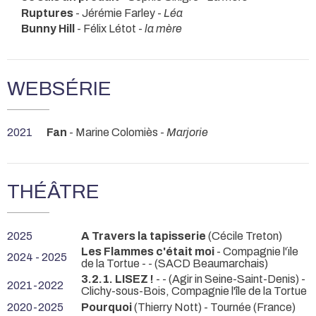
Ruptures
- Jérémie Farley -
Léa
Bunny Hill
- Félix Létot -
la mère
WEBSÉRIE
2021
Fan
- Marine Colomiès -
Marjorie
THÉÂTRE
2025
A Travers la tapisserie
(Cécile Treton)
Les Flammes c'était moi
- Compagnie l'ïle
2024 - 2025
de la Tortue -
- (SACD Beaumarchais)
3.2.1. LISEZ !
-
- (Agir in Seine-Saint-Denis) -
2021-2022
Clichy-sous-Bois, Compagnie l'île de la Tortue
2020-2025
Pourquoi
(Thierry Nott)
- Tournée (France)