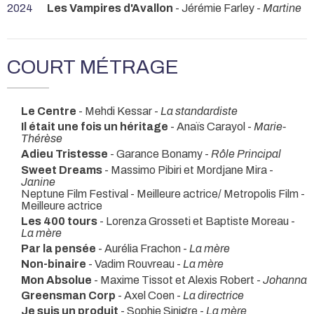
2024
Les Vampires d'Avallon
- Jérémie Farley -
Martine
COURT MÉTRAGE
Le Centre
- Mehdi Kessar -
La standardiste
Il était une fois un héritage
- Anaïs Carayol -
Marie-
Thérèse
Adieu Tristesse
- Garance Bonamy -
Rôle Principal
Sweet Dreams
- Massimo Pibiri et Mordjane Mira -
Janine
Neptune Film Festival - Meilleure actrice/ Metropolis Film -
Meilleure actrice
Les 400 tours
- Lorenza Grosseti et Baptiste Moreau -
La mère
Par la pensée
- Aurélia Frachon -
La mère
Non-binaire
- Vadim Rouvreau -
La mère
Mon Absolue
- Maxime Tissot et Alexis Robert -
Johanna
Greensman Corp
- Axel Coen -
La directrice
Je suis un produit
- Sophie Sinigre -
La mère